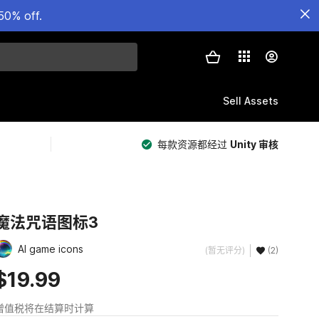
50% off.
Sell Assets
每款资源都经过
Unity 审核
魔法咒语图标3
AI game icons
(暂无评分)
(2)
$19.99
增值税将在结算时计算