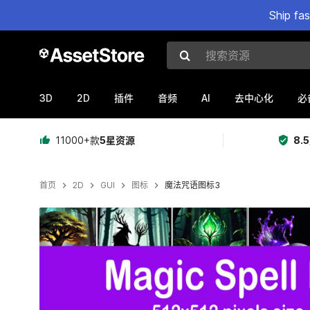
Ship fa
搜索资源
3D
2D
AI
插件
音频
去中心化
必
11000+款
5星资源
8.
首页
2D
GUI
图标
魔法咒语图标3
当前幻灯片：1 / 12