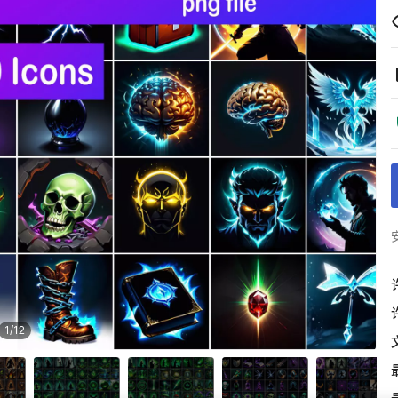
1
/
12