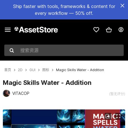
Ship faster with tools, frameworks & content for
every workflow — 50% off.
搜索资源
首页
2D
GUI
图标
Magic Skills Water - Addition
Magic Skills Water - Addition
VITACOP
(暂无评分)
当前幻灯片：1 / 5