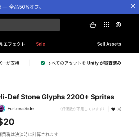
— 全品50%オフ。
Sale
Sell Assets
ルエフェクト
バー
が支持
すべてのアセットを
Unity が審査済み
Hi-Def Stone Glyphs 2200+ Sprites
FortressSide
（評価数が不足しています）
(4)
$20
消費税は決済時に計算されます