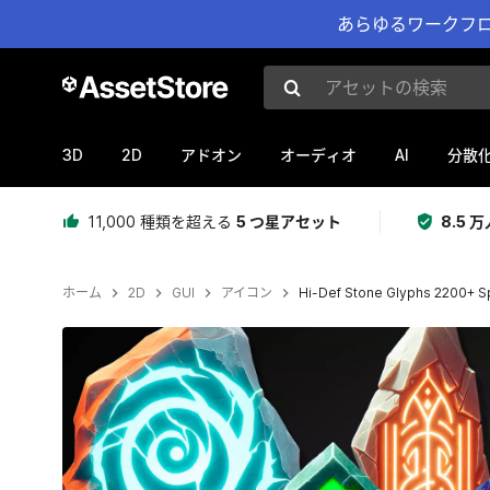
あらゆるワークフロ
アセットの検索
3D
2D
AI
アドオン
オーディオ
分散
11,000 種類を超える
5 つ星アセット
8.5
ホーム
2D
GUI
アイコン
Hi-Def Stone Glyphs 2200+ S
現在のスライド：1 / 22