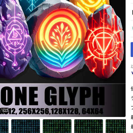
1
/
22