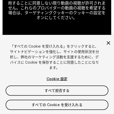
用することに同意しない限り動画の視聴が許可されま
せん。これらのプロバイダーの動画の視聴を希望する
場合は、ターゲティングクッキーのクッキーの設定を
オンにしてください。
クッキーの設定
「すべての Cookie を受け入れる」をクリックすると、
1
/
6
サイトナビゲーションを強化し、サイトの使用状況を分
析し、弊社のマーケティング活動を支援するために、デ
バイスに Cookie を保存することに同意したことになり
ます。
Cookie 設定
すべて拒否する
$15
消費税は決済時に計算されます
すべての Cookie を受け入れる
23
views
in the past week