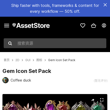
Ship faster with tools, frameworks & content for
every workflow — 50% off.
搜索资源
首页
2D
GUI
图标
Gem Icon Set Pack
Gem Icon Set Pack
Coffee duck
(暂无评分)
当前幻灯片：1 / 3