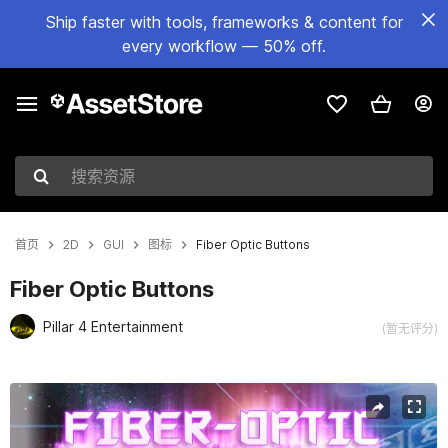
Ship faster with tools, frameworks & content for
every workflow — 50% off.
搜索资源
首页
2D
GUI
图标
Fiber Optic Buttons
Fiber Optic Buttons
Pillar 4 Entertainment
(暂无评分)
当前幻灯片：1 / 1