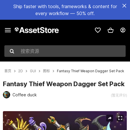
Ship faster with tools, frameworks & content for
every workflow — 50% off.
搜索资源
首页
2D
GUI
图标
Fantasy Thief Weapon Dagger Set Pack
Fantasy Thief Weapon Dagger Set Pack
Coffee duck
(暂无评分)
当前幻灯片：1 / 4