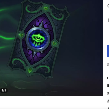
S
L
1
/
3