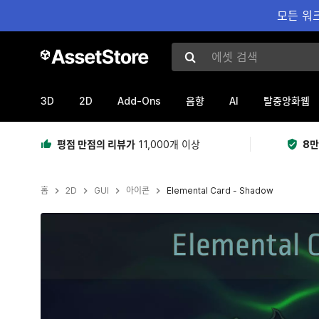
모든 워크
에셋 검색
3D
2D
Add-Ons
AI
음향
탈중앙화웹
평점 만점의 리뷰가
11,000개 이상
8만
홈
2D
GUI
아이콘
Elemental Card - Shadow
현재 슬라이드: 1 / 3