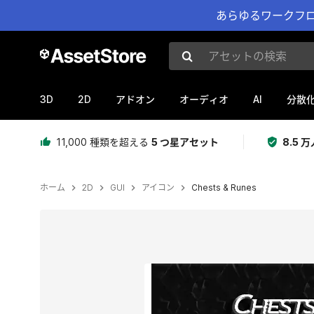
あらゆるワークフロ
アセットの検索
3D
2D
AI
アドオン
オーディオ
分散
11,000 種類を超える
5 つ星アセット
8.5
ホーム
2D
GUI
アイコン
Chests & Runes
現在のスライド：1 / 1