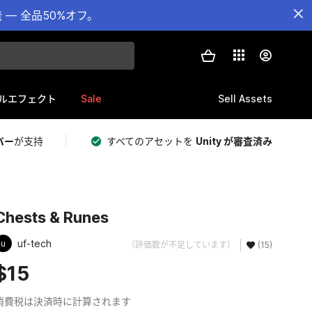
— 全品50%オフ。
Sale
Sell Assets
ルエフェクト
バー
が支持
すべてのアセットを
Unity が審査済み
Chests & Runes
uf-tech
u
（評価数が不足しています）
(15)
$15
消費税は決済時に計算されます