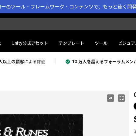
ーのツール・フレームワーク・コンテンツで、もっと速く開発 
化
Unity公式アセット
テンプレート
ツール
ビジュア
 万人以上の顧客
による評価
10 万人を超えるフォーラムメン