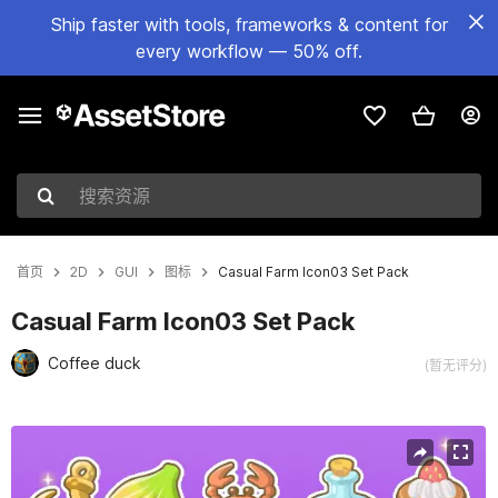
Ship faster with tools, frameworks & content for
every workflow — 50% off.
搜索资源
首页
2D
GUI
图标
Casual Farm Icon03 Set Pack
Casual Farm Icon03 Set Pack
Coffee duck
(暂无评分)
当前幻灯片：1 / 4