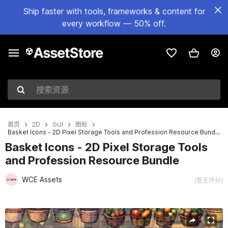
Ship faster with tools, frameworks & content for
every workflow — 50% off.
搜索资源
首页
2D
GUI
图标
Basket Icons - 2D Pixel Storage Tools and Profession Resource Bundle
Basket Icons - 2D Pixel Storage Tools
and Profession Resource Bundle
WCE Assets
(暂无评分)
当前幻灯片：1 / 2