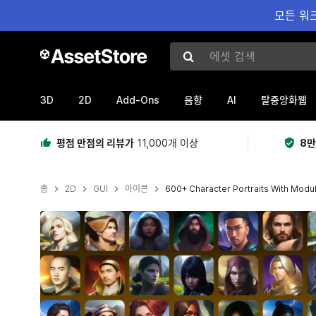
모든 워크
에셋 검색
3D
2D
Add-Ons
AI
음향
탈중앙화웹
평점 만점의 리뷰가
11,000개 이상
8만
홈
2D
GUI
아이콘
600+ Character Portraits With Modu
현재 슬라이드: 1 / 15