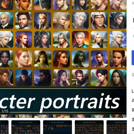
S
L
1
/
15