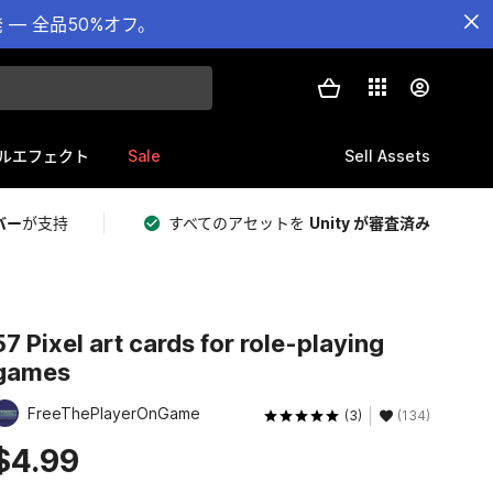
— 全品50%オフ。
Sale
Sell Assets
ルエフェクト
バー
が支持
すべてのアセットを
Unity が審査済み
57 Pixel art cards for role-playing
games
FreeThePlayerOnGame
(3)
(134)
$4.99