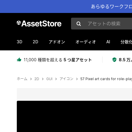
あらゆるワークフロ
アセットの検索
3D
2D
AI
アドオン
オーディオ
分散
11,000 種類を超える
5 つ星アセット
8.5
ホーム
2D
GUI
アイコン
57 Pixel art cards for role-p
現在のスライド：1 / 5