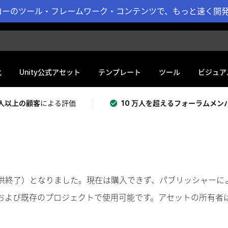
ーのツール・フレームワーク・コンテンツで、もっと速く開発 
化
Unity公式アセット
テンプレート
ツール
ビジュア
 万人以上の顧客
による評価
10 万人を超えるフォーラムメン
奨（提供終了）となりました。現在は購入できず、パブリッシャー
および既存のプロジェクトで使用可能です。アセットの所有者