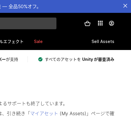
— 全品50%オフ。
Sale
Sell Assets
ルエフェクト
バー
が支持
すべてのアセットを
Unity が審査済み
によるサポートも終了しています。
は、引き続き「
マイアセット
(My Assets)」ページで確