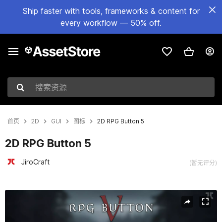
Ship faster with tools, frameworks & content for
every workflow — 50% off.
搜索资源
首页
2D
GUI
图标
2D RPG Button 5
2D RPG Button 5
JiroCraft
(暂无评分)
当前幻灯片：1 / 6