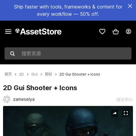
Ship faster with tools, frameworks & content for
every workflow — 50% off.
搜索资源
首页
2D
GUI
图标
2D Gui Shooter + Icons
2D Gui Shooter + Icons
zameselya
(暂无评分)
当前幻灯片：1 / 11