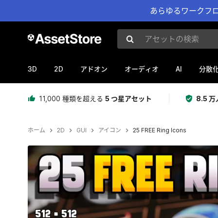
あらゆるワークフロ
アセットの検索
3D
2D
AI
アドオン
オーディオ
分散
11,000 種類を超える
5 つ星アセット
8.5
ホーム
2D
GUI
アイコン
25 FREE Ring Icons
現在のスライド：1 / 2