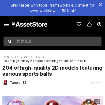
Ship faster with tools, frameworks & content for
every workflow — 50% off.
搜索资源
首页
2D
GUI
图标
204 of high-quality 2D models featuring various sports balls
204 of high-quality 2D models featuring
various sports balls
Tancha_14
(暂无评分)
当前幻灯片：1 / 6