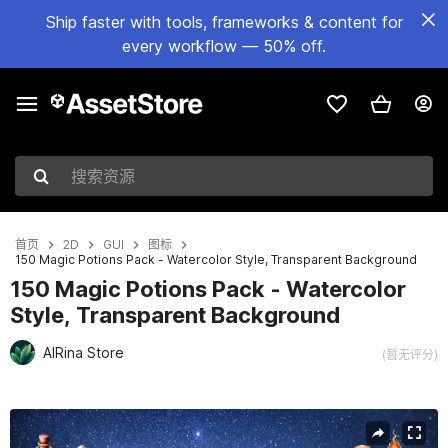
Ship faster with tools, frameworks & content for
every workflow — 50% off.
搜索资源
首页
2D
GUI
图标
150 Magic Potions Pack - Watercolor Style, Transparent Background
150 Magic Potions Pack - Watercolor
Style, Transparent Background
AIRina Store
(暂无评分)
当前幻灯片：1 / 5