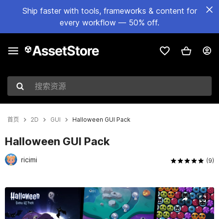
Ship faster with tools, frameworks & content for
every workflow — 50% off.
搜索资源
首页
2D
GUI
Halloween GUI Pack
Halloween GUI Pack
ricimi
(9)
当前幻灯片：1 / 16