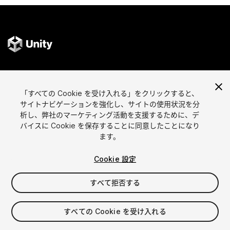
言語選択
Unityアセットを販売
「すべての Cookie を受け入れる」をクリックすると、
English
アセットを販売
サイトナビゲーションを強化し、サイトの使用状況を分
简体中文
販売審査ガイドライン
析し、弊社のマーケティング活動を支援するために、デ
한국어
Asset Store Tools
バイスに Cookie を保存することに同意したことになり
日本語
パブリッシャー管理画面
ます。
よくあるご質問
Cookie 設定
すべて拒否する
アセットを見つける
アフィリエイト
最も人気のアセット
プログラムの内容
すべての Cookie を受け入れる
無料人気アセット
リンクメーカー