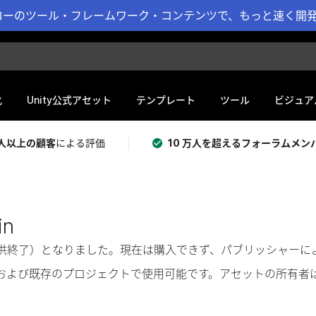
ーのツール・フレームワーク・コンテンツで、もっと速く開発 
化
Unity公式アセット
テンプレート
ツール
ビジュア
 万人以上の顧客
による評価
10 万人を超えるフォーラムメン
in
奨（提供終了）となりました。現在は購入できず、パブリッシャー
および既存のプロジェクトで使用可能です。アセットの所有者