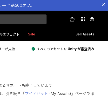
— 全品50%オフ。
Sale
Sell Assets
ルエフェクト
バー
が支持
すべてのアセットを
Unity が審査済み
によるサポートも終了しています。
は、引き続き「
マイアセット
(My Assets)」ページで確