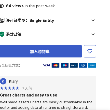
84
views
in the past week
许可证类型：Single Entity
退款政策
加入购物车
安全结账方式：
K
Klary
3 天前
Great charts and easy to use
Well made asset! Charts are easily customisable in the 
editor and adding data at runtime is straightforward.
