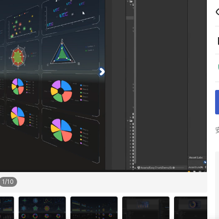
1
/
10