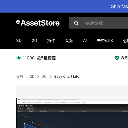
Ship fa
搜索资源
3D
2D
AI
插件
音频
去中心化
必
11000+款
5星资源
8.
首页
2D
GUI
Easy Chart Lite
当前幻灯片：1 / 10