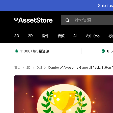
Ship fa
搜索资源
3D
2D
AI
插件
音频
去中心化
必
11000+款
5星资源
8.
首页
2D
GUI
Combo of Awesome Game UI Pack, Button Pa
当前幻灯片：1 / 48