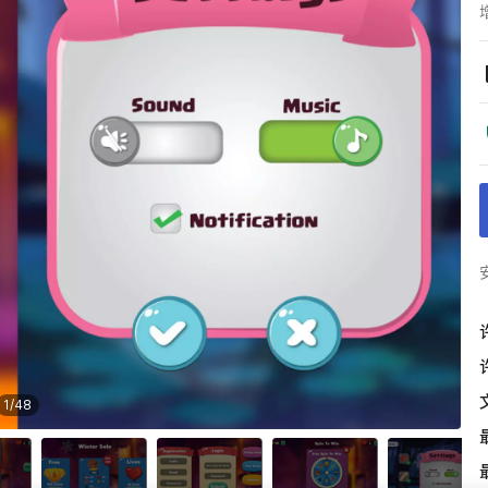
1
/
48