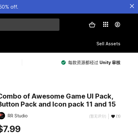
50% off.
Sell Assets
每款资源都经过
Unity 审核
Combo of Awesome Game UI Pack,
Button Pack and Icon pack 11 and 15
RR Studio
(暂无评分)
(1)
$7.99