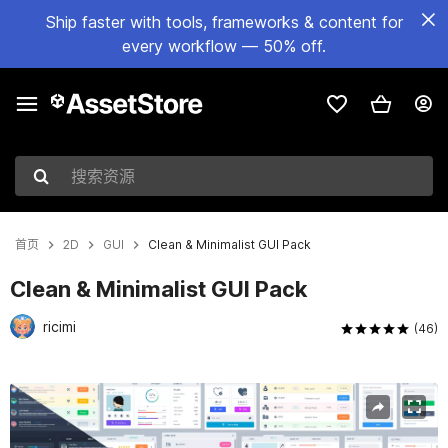
Ship faster with tools, frameworks & content for
every workflow — 50% off.
搜索资源
首页
2D
GUI
Clean & Minimalist GUI Pack
Clean & Minimalist GUI Pack
ricimi
(46)
当前幻灯片：1 / 48