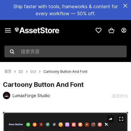
Ship faster with tools, frameworks & content for
every workflow — 50% off.
搜索资源
首页
2D
GUI
Cartoony Button And Font
Cartoony Button And Font
LumaxForge Studio
(暂无评分)
当前幻灯片：1 / 18