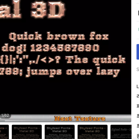
S
L
1
/
62