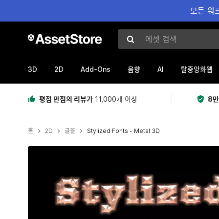
모든 워크
에셋 검색
3D
2D
Add-Ons
AI
음향
탈중앙화웹
평점 만점의 리뷰가
11,000개 이상
8만
홈
2D
글꼴
Stylized Fonts - Metal 3D
현재 슬라이드: 1 / 62