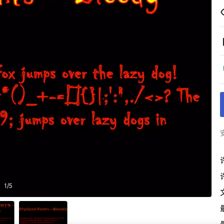
1
/
5