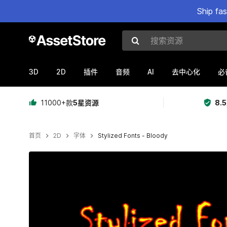
Ship fa
搜索资源
3D
2D
AI
插件
音频
去中心化
必
11000+款
5星资源
8.
首页
2D
字体
Stylized Fonts - Bloody
当前幻灯片：1 / 5