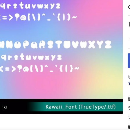
1
/
3