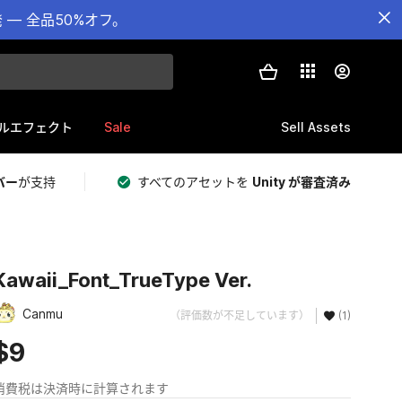
— 全品50%オフ。
Sale
Sell Assets
ルエフェクト
バー
が支持
すべてのアセットを
Unity が審査済み
Kawaii_Font_TrueType Ver.
Canmu
（評価数が不足しています）
(1)
$9
消費税は決済時に計算されます