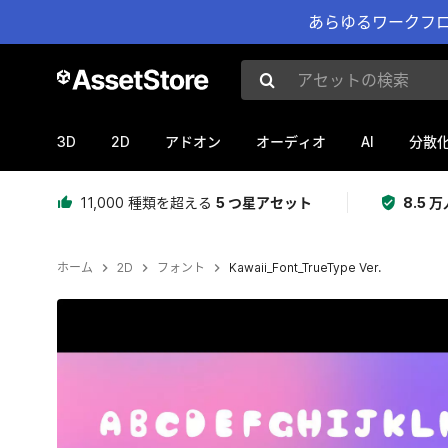
あらゆるワークフロ
アセットの検索
3D
2D
AI
アドオン
オーディオ
分散
11,000 種類を超える
5 つ星アセット
8.5
ホーム
2D
フォント
Kawaii_Font_TrueType Ver.
現在のスライド：1 / 3