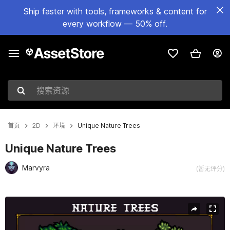
Ship faster with tools, frameworks & content for
every workflow — 50% off.
搜索资源
首页
2D
环境
Unique Nature Trees
Unique Nature Trees
Marvyra
(暂无评分)
当前幻灯片：1 / 5