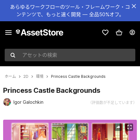
あらゆるワークフローのツール・フレームワーク・コ
ンテンツで、もっと速く開発 — 全品50%オフ。
アセットの検索
ホーム
2D
環境
Princess Castle Backgrounds
Princess Castle Backgrounds
Igor Galochkin
（評価数が不足しています）
現在のスライド：1 / 2