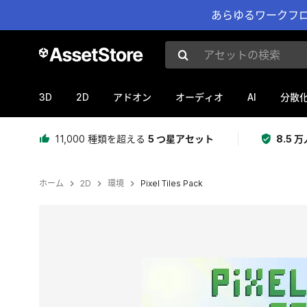
あらゆるワークフロ
アセットの検索
3D
2D
AI
アドオン
オーディオ
分散
11,000 種類を超える
5 つ星アセット
8.5
ホーム
2D
環境
Pixel Tiles Pack
現在のスライド：1 / 5