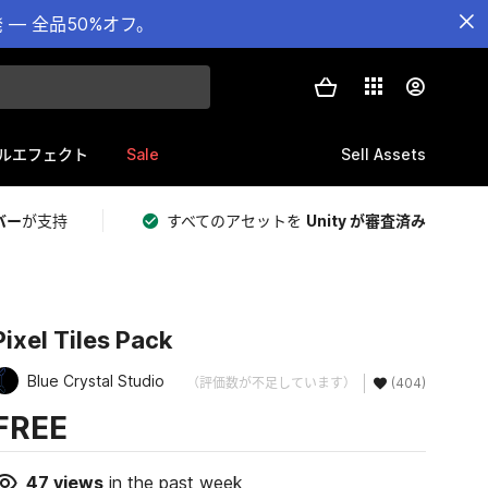
— 全品50%オフ。
Sale
Sell Assets
ルエフェクト
バー
が支持
すべてのアセットを
Unity が審査済み
Pixel Tiles Pack
Blue Crystal Studio
（評価数が不足しています）
(404)
FREE
47
views
in the past week