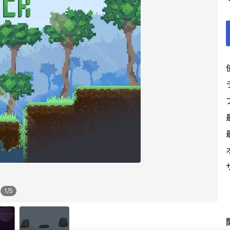
1
/
5