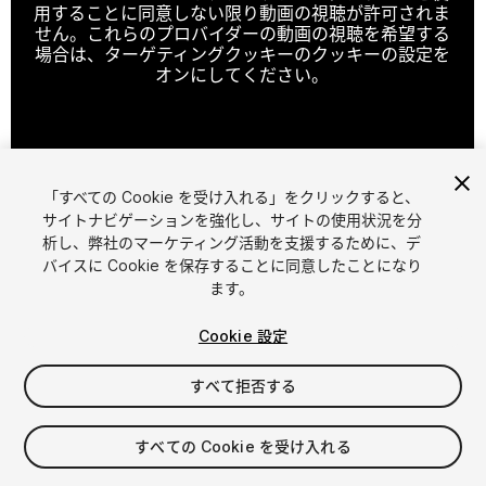
用することに同意しない限り動画の視聴が許可されま
せん。これらのプロバイダーの動画の視聴を希望する
場合は、ターゲティングクッキーのクッキーの設定を
オンにしてください。
クッキーの設定
「すべての Cookie を受け入れる」をクリックすると、
1
/
8
サイトナビゲーションを強化し、サイトの使用状況を分
析し、弊社のマーケティング活動を支援するために、デ
バイスに Cookie を保存することに同意したことになり
ます。
Cookie 設定
すべて拒否する
$5
消費税は決済時に計算されます
すべての Cookie を受け入れる
27
views
in the past week