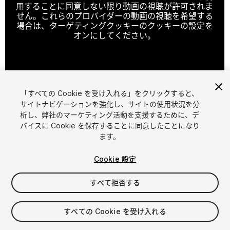
用することに同意しない限り動画の視聴が許可されま
せん。これらのプロバイダーの動画の視聴を希望する
場合は、ターゲティングクッキーのクッキーの設定を
オンにしてください。
クッキーの設定
「すべての Cookie を受け入れる」をクリックすると、
1
/
28
サイトナビゲーションを強化し、サイトの使用状況を分
析し、弊社のマーケティング活動を支援するために、デ
バイスに Cookie を保存することに同意したことになり
ます。
Cookie 設定
すべて拒否する
$15
消費税は決済時に計算されます
すべての Cookie を受け入れる
11
views
in the past week