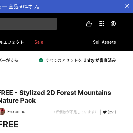
— 全品50%オフ。
Sale
Sell Assets
ルエフェクト
バー
が支持
すべてのアセットを
Unity が審査済み
FREE - Stylized 2D Forest Mountains
Nature Pack
Enxemac
（評価数が不足しています）
(251)
FREE