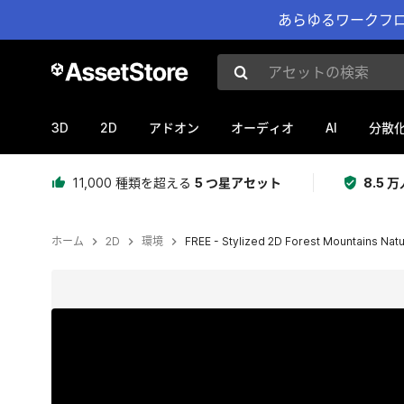
あらゆるワークフロ
アセットの検索
3D
2D
AI
アドオン
オーディオ
分散
11,000 種類を超える
5 つ星アセット
8.5
ホーム
2D
環境
FREE - Stylized 2D Forest Mountains Nat
現在のスライド：1 / 14