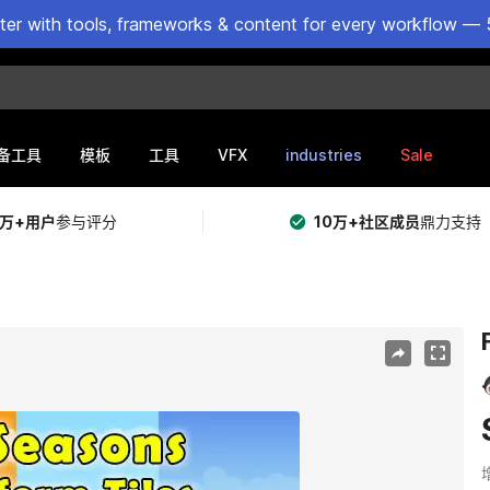
ster with tools, frameworks & content for every workflow — 
VFX
industries
Sale
备工具
模板
工具
5万+用户
参与评分
10万+社区成员
鼎力支持