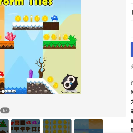
1
/
7