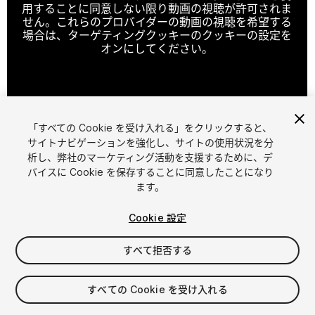
用することに同意しない限り動画の視聴が許可されま
せん。これらのプロバイダーの動画の視聴を希望する
場合は、ターゲティングクッキーのクッキーの設定を
オンにしてください。
クッキーの設定
「すべての Cookie を受け入れる」をクリックすると、
1
/
6
サイトナビゲーションを強化し、サイトの使用状況を分
析し、弊社のマーケティング活動を支援するために、デ
バイスに Cookie を保存することに同意したことになり
ます。
Cookie 設定
すべて拒否する
$8
消費税は決済時に計算されます
すべての Cookie を受け入れる
23
views
in the past week