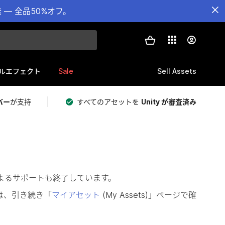
— 全品50%オフ。
Sale
Sell Assets
ルエフェクト
バー
が支持
すべてのアセットを
Unity が審査済み
によるサポートも終了しています。
は、引き続き「
マイアセット
(My Assets)」ページで確