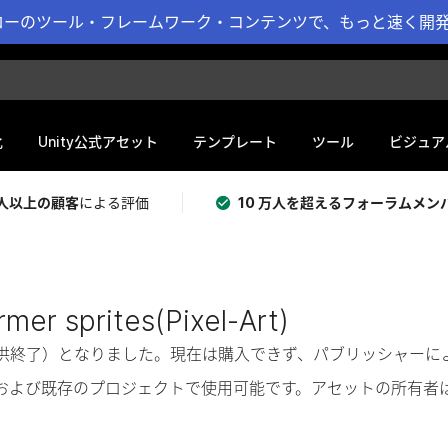
ーのツール・フレームワーク・コンテンツで、もっと速く開発 
化
Unity公式アセット
テンプレート
ツール
ビジュア
 万人以上の顧客
による評価
10 万人を超えるフォーラムメン
rmer sprites(Pixel-Art)
奨（提供終了）となりました。現在は購入できず、パブリッシャー
および既存のプロジェクトで使用可能です。アセットの所有者