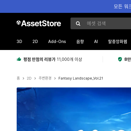
모든 워크
에셋 검색
3D
2D
Add-Ons
AI
음향
탈중앙화웹
평점 만점의 리뷰가
11,000개 이상
8만
홈
2D
주변환경
Fantasy Landscape_Vol.21
현재 슬라이드: 1 / 6