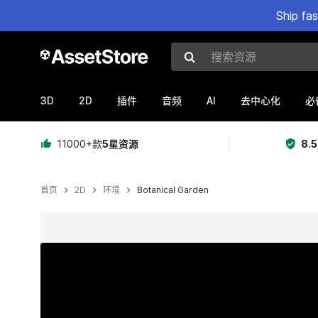
Ship fa
搜索资源
3D
2D
AI
插件
音频
去中心化
必
11000+款
5星资源
8.
首页
2D
环境
Botanical Garden
当前幻灯片：1 / 8