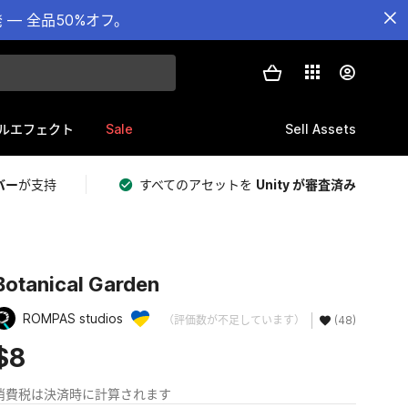
— 全品50%オフ。
Sale
Sell Assets
ルエフェクト
バー
が支持
すべてのアセットを
Unity が審査済み
Botanical Garden
ROMPAS studios
（評価数が不足しています）
(48)
$8
消費税は決済時に計算されます