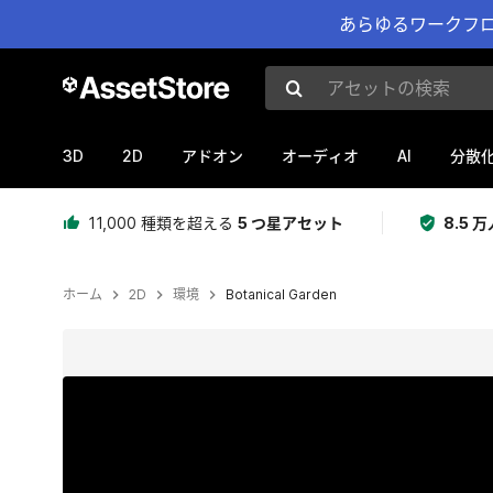
あらゆるワークフロ
アセットの検索
3D
2D
AI
アドオン
オーディオ
分散
11,000 種類を超える
5 つ星アセット
8.5
ホーム
2D
環境
Botanical Garden
現在のスライド：1 / 8