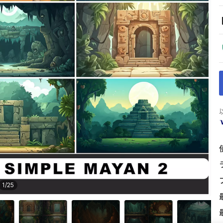
1
/
25