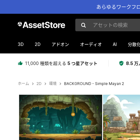
あらゆるワークフロ
アセットの検索
3D
2D
AI
アドオン
オーディオ
分散
11,000 種類を超える
5 つ星アセット
8.5
ホーム
2D
環境
BACKGROUND - Simple Mayan 2
現在のスライド：1 / 25