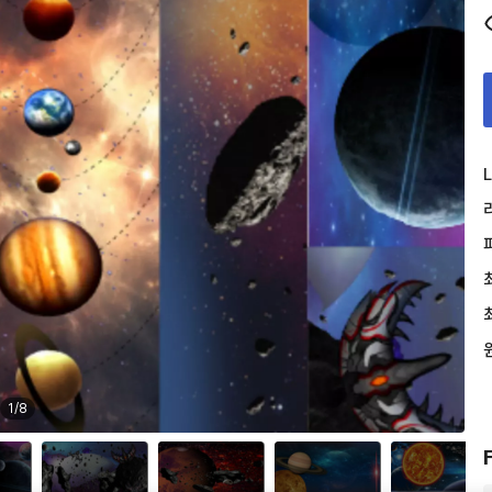
L
1
/
8