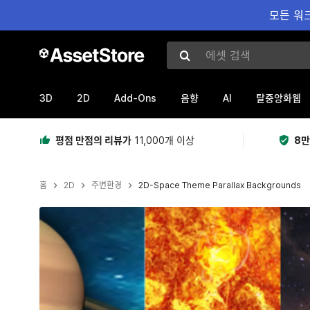
모든 워크
에셋 검색
3D
2D
Add-Ons
AI
음향
탈중앙화웹
평점 만점의 리뷰가
11,000개 이상
8만
홈
2D
주변환경
2D-Space Theme Parallax Backgrounds
현재 슬라이드: 1 / 8