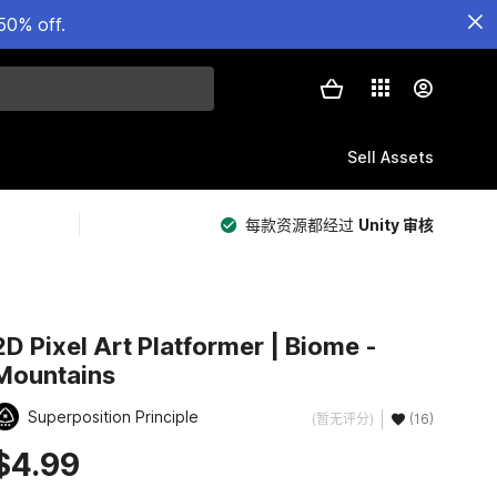
50% off.
Sell Assets
每款资源都经过
Unity 审核
2D Pixel Art Platformer | Biome -
Mountains
Superposition Principle
(暂无评分)
(16)
$4.99