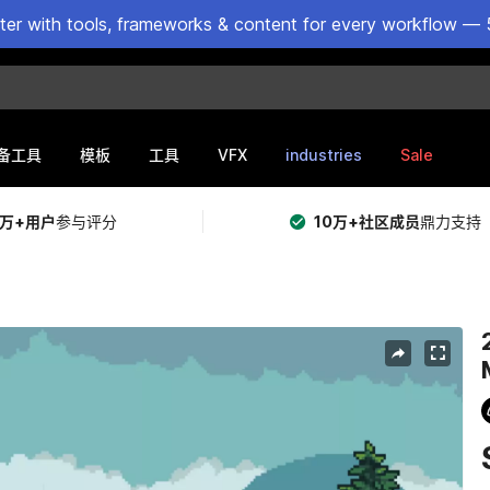
ster with tools, frameworks & content for every workflow — 
VFX
industries
Sale
备工具
模板
工具
5万+用户
参与评分
10万+社区成员
鼎力支持