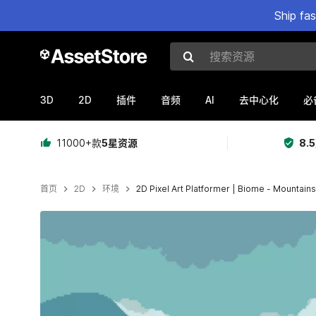
Ship fa
搜索资源
3D
2D
AI
插件
音频
去中心化
必
11000+款
5星资源
8.
首页
2D
环境
2D Pixel Art Platformer | Biome - Mountains
当前幻灯片：1 / 4