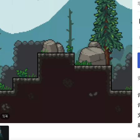
1
/
4