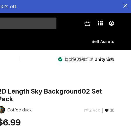
50% off.
Sell Assets
每款资源都经过
Unity 审核
2D Length Sky Background02 Set
Pack
Coffee duck
(暂无评分)
(9)
$6.99