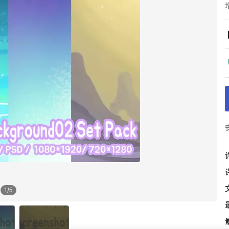
1
/
5