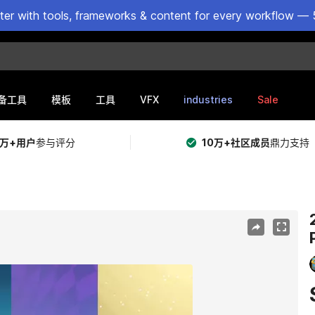
ster with tools, frameworks & content for every workflow — 
VFX
industries
Sale
备工具
模板
工具
5万+用户
参与评分
10万+社区成员
鼎力支持