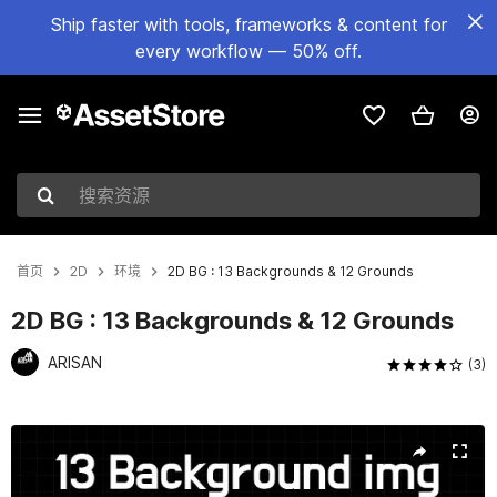
Ship faster with tools, frameworks & content for
every workflow — 50% off.
搜索资源
首页
2D
环境
2D BG : 13 Backgrounds & 12 Grounds
2D BG : 13 Backgrounds & 12 Grounds
ARISAN
(3)
当前幻灯片：1 / 3