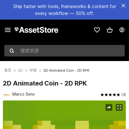
Ship faster with tools, frameworks & content for
every workflow — 50% off.
搜索资源
首页
2D
环境
2D Animated Coin - 2D RPK
2D Animated Coin - 2D RPK
Marco Siino
(3)
当前幻灯片：1 / 2