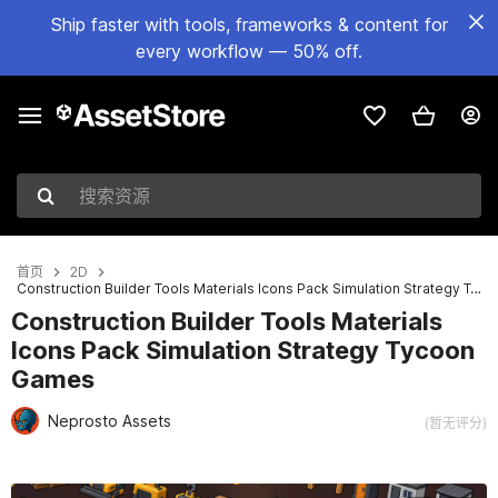
Ship faster with tools, frameworks & content for
every workflow — 50% off.
搜索资源
首页
2D
Construction Builder Tools Materials Icons Pack Simulation Strategy Tycoon Games
Construction Builder Tools Materials
Icons Pack Simulation Strategy Tycoon
Games
Neprosto Assets
(暂无评分)
当前幻灯片：1 / 2