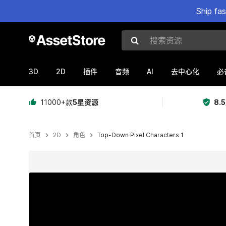
Ship fa
搜索资源
3D
2D
AI
插件
音频
去中心化
必
11000+款
5星资源
8.
首页
2D
角色
Top-Down Pixel Characters 1
当前幻灯片：1 / 6