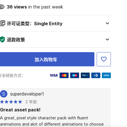
36
views
in the past week
许可证类型：Single Entity
退款政策
加入购物车
安全结账方式：
S
superdeveloper1
2 年前
Great asset pack!
A great, pixel style character pack with fluent 
animations and alot of different animations to choose 