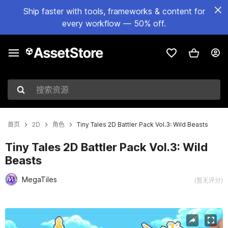
Ship faster with tools, frameworks & content for
every workflow — 50% off.
搜索资源
首页
2D
角色
Tiny Tales 2D Battler Pack Vol.3: Wild Beasts
Tiny Tales 2D Battler Pack Vol.3: Wild
Beasts
MegaTiles
(暂无评分)
当前幻灯片：1 / 4